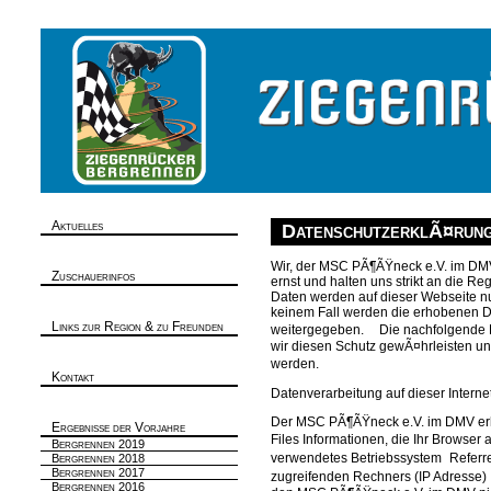
Aktuelles
DatenschutzerklÃ¤run
Wir, der MSC PÃ¶ÃŸneck e.V. im DM
Zuschauerinfos
ernst und halten uns strikt an die 
Daten werden auf dieser Webseite n
keinem Fall werden die erhobenen D
Links zur Region & zu Freunden
weitergegeben. Die nachfolgende E
wir diesen Schutz gewÃ¤hrleisten u
werden.
Kontakt
Datenverarbeitung auf dieser Interne
Der MSC PÃ¶ÃŸneck e.V. im DMV erhe
Ergebnisse der Vorjahre
Files Informationen, die Ihr Browser
Bergrennen 2019
verwendetes Betriebssystem Referre
Bergrennen 2018
Bergrennen 2017
zugreifenden Rechners (IP Adresse)
Bergrennen 2016