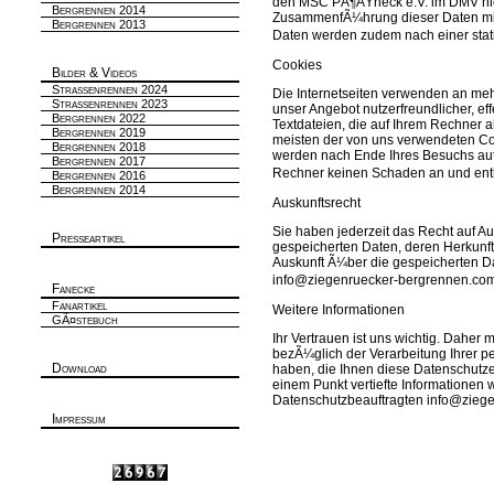
den MSC PÃ¶ÃŸneck e.V. im DMV nic
Bergrennen 2014
ZusammenfÃ¼hrung dieser Daten mit
Bergrennen 2013
Daten werden zudem nach einer stat
Cookies
Bilder & Videos
Strassenrennen 2024
Die Internetseiten verwenden an meh
Strassenrennen 2023
unser Angebot nutzerfreundlicher, ef
Bergrennen 2022
Textdateien, die auf Ihrem Rechner a
Bergrennen 2019
meisten der von uns verwendeten C
Bergrennen 2018
werden nach Ende Ihres Besuchs auto
Bergrennen 2017
Rechner keinen Schaden an und ent
Bergrennen 2016
Bergrennen 2014
Auskunftsrecht
Sie haben jederzeit das Recht auf A
Presseartikel
gespeicherten Daten, deren Herkunf
Auskunft Ã¼ber die gespeicherten Da
info@ziegenruecker-bergrennen.c
Fanecke
Fanartikel
Weitere Informationen
GÃ¤stebuch
Ihr Vertrauen ist uns wichtig. Daher
bezÃ¼glich der Verarbeitung Ihrer
Download
haben, die Ihnen diese Datenschutz
einem Punkt vertiefte Informationen
Datenschutzbeauftragten info@zieg
Impressum