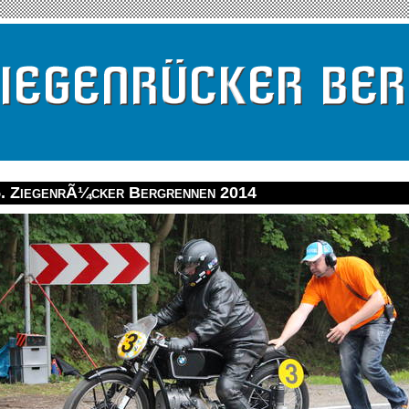
5. ZiegenrÃ¼cker Bergrennen 2014