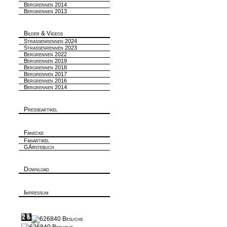
Bergrennen 2014
Bergrennen 2013
Bilder & Videos
Strassenrennen 2024
Strassenrennen 2023
Bergrennen 2022
Bergrennen 2019
Bergrennen 2018
Bergrennen 2017
Bergrennen 2016
Bergrennen 2014
Presseartikel
Fanecke
Fanartikel
GÃ¤stebuch
Download
Impressum